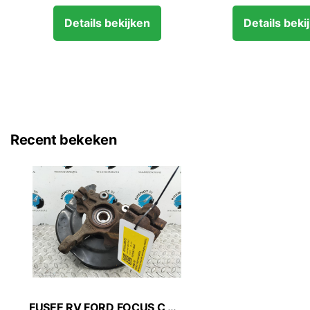
Details bekijken
Details beki
Recent bekeken
FUSEE RV FORD FOCUS C MAX 2015