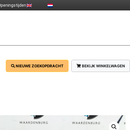
peningstijden
NIEUWE ZOEKOPDRACHT
BEKIJK WINKELWAGEN