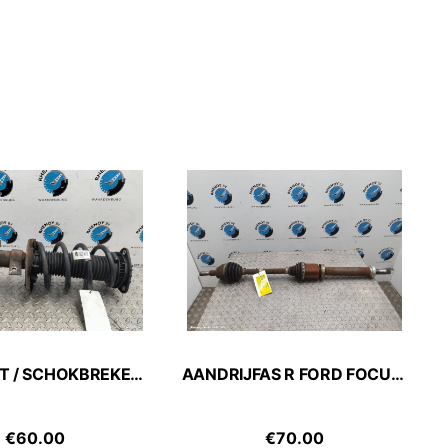
VEERPOOT / SCHOKBREKER RV FORD FOCUS C MAX 2015
AANDRIJFAS R FORD FOCUS C MAX 2015
€
60.00
€
70.00