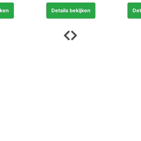
jken
Details bekijken
Det