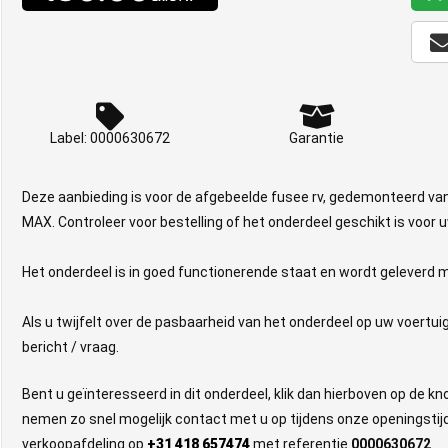
Label: 0000630672
Garantie
Deze aanbieding is voor de afgebeelde fusee rv, gedemonteerd v
MAX. Controleer voor bestelling of het onderdeel geschikt is voor u
Het onderdeel is in goed functionerende staat en wordt geleverd m
Als u twijfelt over de pasbaarheid van het onderdeel op uw voertui
bericht / vraag.
Bent u geïnteresseerd in dit onderdeel, klik dan hierboven op de k
nemen zo snel mogelijk contact met u op tijdens onze openingstijd
verkoopafdeling op
+31 418 657474
met referentie
0000630672
.