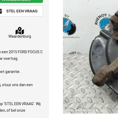
STEL EEN VRAAG
Waardenburg
an een 2015 FORD FOCUS C
w voertuig.
et garantie.
g, stuur ons dan een
nop 'STEL EEN VRAAG'. Wij
en, of bel onze