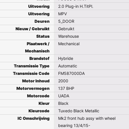
Uitvoering
2.0 Plug-in H.TitPl.
Uitvoering
MPV
Deuren
5_DOOR
Nieuw / Gebruikt
Gebruikt
Status
Warehouse
Plaatwerk /
Mechanical
Mechanisch
Brandstof
Hybride
Transmissie Type
Automatic
Transmissie Code
FM587000DA
Motor Inhoud
2000
Motorvermogen
137 BHP
Motorcode
UADA
Kleur
Black
Kleurcode
Tuxedo Black Metallic
IC Omschrijving
Mk2 front hub assy with wheel
bearing 13/4/15-