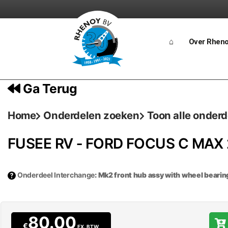
Ga
naar
⌂
Over Rhen
de
inhoud
Ga Terug
Home
Onderdelen zoeken
Toon alle onder
FUSEE RV ‐ FORD FOCUS C MAX
Onderdeel Interchange
: Mk2 front hub assy with wheel bearin
80.00
€
EX. BTW