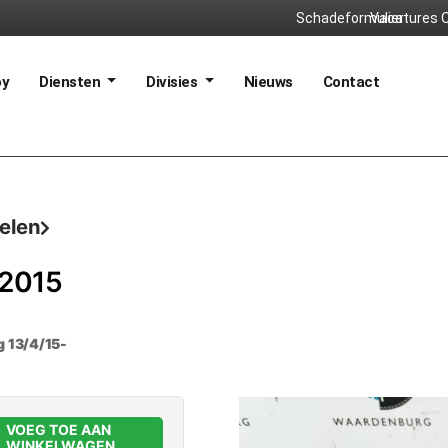
Schadeformulier
Vacatures
O
oy
Diensten
Divisies
Nieuws
Contact
delen
 2015
g 13/4/15-
VOEG TOE AAN
WINKELWAGEN