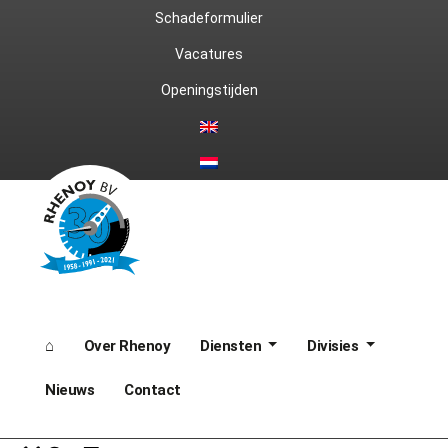
Ga
Schadeformulier
naar
Vacatures
Openingstijden
de
inhoud
⌂
Over Rhenoy
Diensten
Divisies
Nieuws
Contact