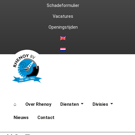
Ga
Schadeformulier
naar
Vacatures
Openingstijden
de
inhoud
⌂
Over Rhenoy
Diensten
Divisies
Nieuws
Contact