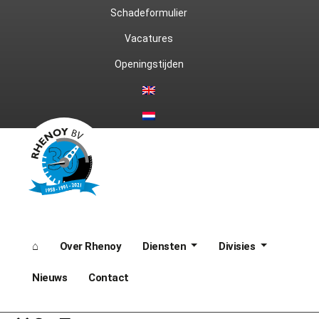
Ga
Schadeformulier
naar
Vacatures
Openingstijden
de
inhoud
⌂
Over Rhenoy
Diensten
Divisies
Nieuws
Contact