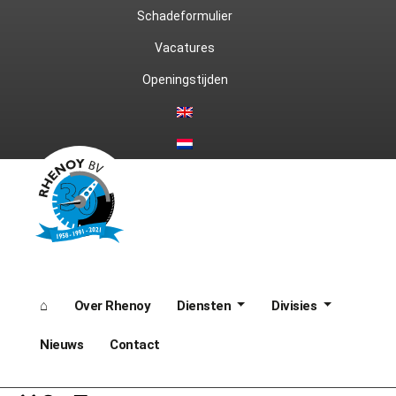
Ga
Schadeformulier
naar
Vacatures
Openingstijden
de
inhoud
⌂
Over Rhenoy
Diensten
Divisies
Nieuws
Contact