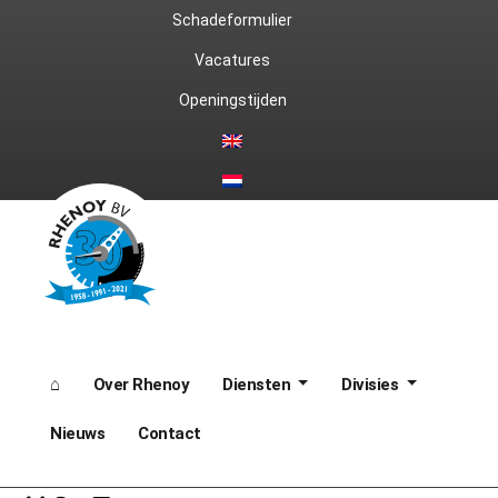
Ga
Schadeformulier
naar
Vacatures
Openingstijden
de
inhoud
⌂
Over Rhenoy
Diensten
Divisies
Nieuws
Contact