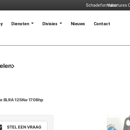
Schadeformulier
Vacatures
O
oy
Diensten
Divisies
Nieuws
Contact
delen
de BLRA 125Kw 170Bhp
STEL EEN VRAAG