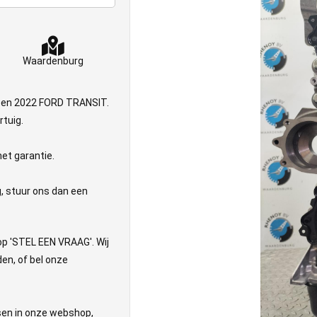
Waardenburg
 een 2022 FORD TRANSIT.
rtuig.
et garantie.
g, stuur ons dan een
nop 'STEL EEN VRAAG'. Wij
en, of bel onze
tsen in onze webshop,