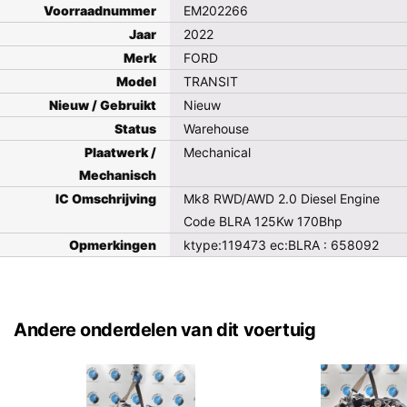
Voorraadnummer
EM202266
Jaar
2022
Merk
FORD
Model
TRANSIT
Nieuw / Gebruikt
Nieuw
Status
Warehouse
Plaatwerk /
Mechanical
Mechanisch
IC Omschrijving
Mk8 RWD/AWD 2.0 Diesel Engine
Code BLRA 125Kw 170Bhp
Opmerkingen
ktype:119473 ec:BLRA : 658092
Andere onderdelen van dit voertuig