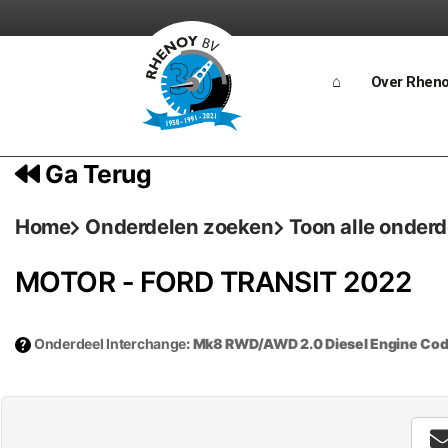
Ga
naar
⌂
Over Rhen
de
inhoud
Ga Terug
Home
Onderdelen zoeken
Toon alle onder
MOTOR ‐ FORD TRANSIT 2022
Onderdeel Interchange
: Mk8 RWD/AWD 2.0 Diesel Engine Co