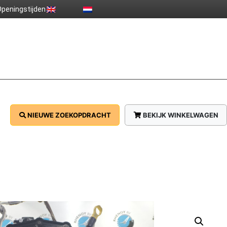
peningstijden
NIEUWE ZOEKOPDRACHT
BEKIJK WINKELWAGEN