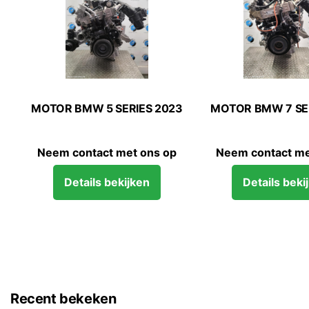
SIT 2022
MOTOR MINI (BMW) COUNTRYMAN 2019
MOTOR
 ons op
Neem contact met ons op
Neem con
ken
Details bekijken
Deta
Recent bekeken