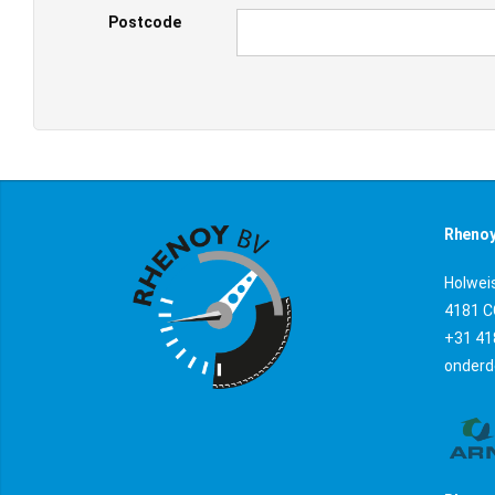
Postcode
Rhenoy
Holwei
4181 C
+31 41
onderd