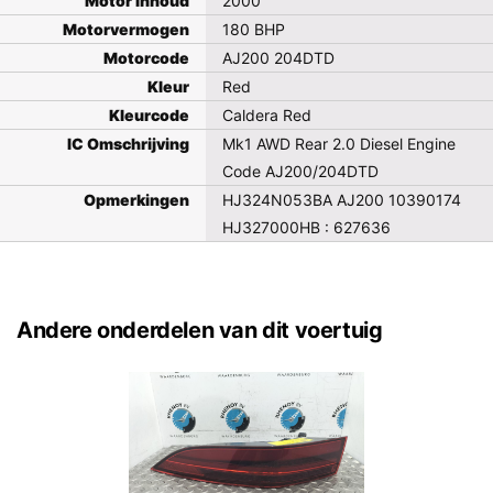
Motor Inhoud
2000
Motorvermogen
180 BHP
Motorcode
AJ200 204DTD
Kleur
Red
Kleurcode
Caldera Red
IC Omschrijving
Mk1 AWD Rear 2.0 Diesel Engine
Code AJ200/204DTD
Opmerkingen
HJ324N053BA AJ200 10390174
HJ327000HB : 627636
Andere onderdelen van dit voertuig