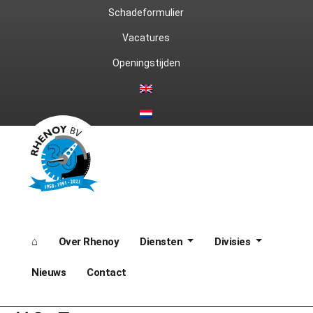
Ga
Schadeformulier
naar
Vacatures
Openingstijden
de
inhoud
⌂
Over Rhenoy
Diensten
Divisies
Nieuws
Contact