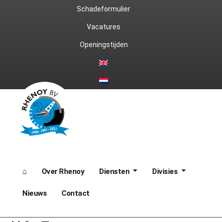
Ga
Schadeformulier
naar
Vacatures
Openingstijden
de
inhoud
⌂
Over Rhenoy
Diensten
Divisies
Nieuws
Contact