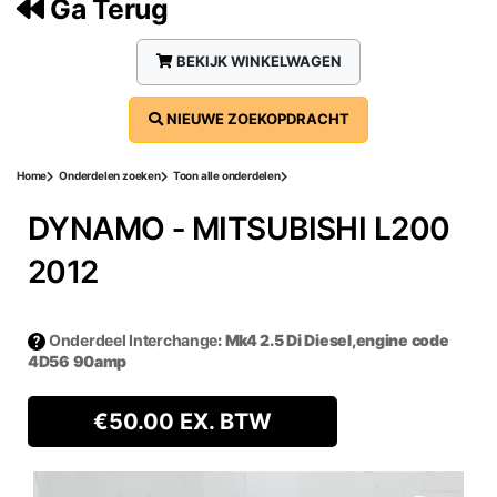
Ga Terug
BEKIJK WINKELWAGEN
NIEUWE ZOEKOPDRACHT
Home
Onderdelen zoeken
Toon alle onderdelen
DYNAMO ‐ MITSUBISHI L200
2012
Onderdeel Interchange
: Mk4 2.5 Di Diesel,engine code
4D56 90amp
€
50.00
EX. BTW