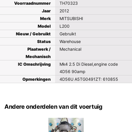
Voorraadnummer
TH70323
Jaar
2012
Merk
MITSUBISHI
Model
L200
Nieuw / Gebruikt
Gebruikt
Status
Warehouse
Plaatwerk /
Mechanical
Mechanisch
IC Omschrijving
Mk4 2.5 Di Diesel,engine code
4D56 90amp
Opmerkingen
4D56U A5TG0491ZT: 610855
Andere onderdelen van dit voertuig