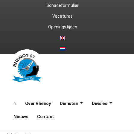
Ga
Schadeformulier
naar
Vacatures
Openingstijden
de
inhoud
⌂
Over Rhenoy
Diensten
Divisies
Nieuws
Contact