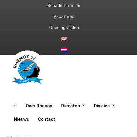
Ga
Schadeformulier
naar
Vacatures
Openingstijden
de
inhoud
⌂
Over Rhenoy
Diensten
Divisies
Nieuws
Contact